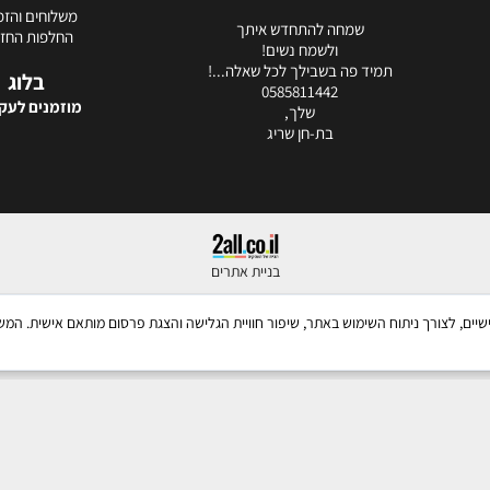
משלוחים והזמ
שמחה להתחדש איתך
החלפות החזר
ולשמח נשים!
תמיד פה בשבילך לכל שאלה...!
בלוג
0585811442
מוזמנים לעקו
שלך,
בת-חן שריג
בניית אתרים
ש בקבצי Cookies, לרבות של צדדים שלישיים, לצורך ניתוח השימוש באתר, שיפור חוויית הגלישה והצגת פרסום מו