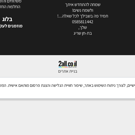
משלוחים והזמ
שמחה להתחדש איתך
החלפות החזר
ולשמח נשים!
תמיד פה בשבילך לכל שאלה...!
בלוג
0585811442
מוזמנים לעקו
שלך,
בת-חן שריג
בניית אתרים
ש בקבצי Cookies, לרבות של צדדים שלישיים, לצורך ניתוח השימוש באתר, שיפור חוויית הגלישה והצגת פרסום מו