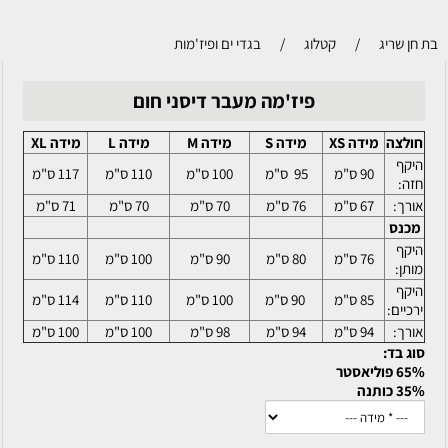
בת חן שריג
/
קטלוג
/
בגדי ים ופיז'מות
פיז'מה מעבר דיסני חום
חולצה
מידה XS
מידה S
מידה M
מידה L
מידה XL
היקף
90 ס"מ
95 ס"מ
100 ס"מ
110 ס"מ
117 ס"מ
חזה:
אורך:
67 ס"מ
76 ס"מ
70 ס"מ
70 ס"מ
71 ס"מ
מכנס
היקף
76 ס"מ
80 ס"מ
90 ס"מ
100 ס"מ
110 ס"מ
מותן:
היקף
85 ס"מ
90 ס"מ
100 ס"מ
110 ס"מ
114 ס"מ
ירכיים:
אורך:
94 ס"מ
94 ס"מ
98 ס"מ
100 ס"מ
100 ס"מ
סוג בד:
65% פוליאסטר
35% כותנה