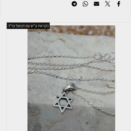
נקראת ע"ש עוז דניאל הי"ד