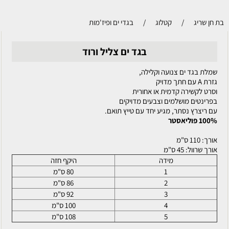
בת חן שריג
/
קטלוג
/
בגדי ים ופיז'מות
בגד ים צליל ורוד
שמלת בגד ים צנועה וקלילה,
גזרת A עם חתך מדויק
וסרט לקשירה קדמית או אחורית
בפרינטים מושלמים וצבעים מדויקים
עם ריצרץ נסתר, מגיע יחד עם טייץ תואם.
100% פוליאסטר
אורך: 110 ס"מ
אורך שרוול: 45 ס"מ
מידה
היקף חזה
1
80 ס"מ
2
86 ס"מ
3
92 ס"מ
4
100 ס"מ
5
108 ס"מ